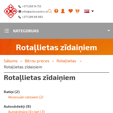
+371 266 14 755
info@activcentrs.lv
+371 286 68 983
KATEGORIJAS
Rotaļlietas zīdaiņiem
Sākums
Bērnu preces
Rotaļlietas
Rotaļlietas zīdaiņiem
Rotaļlietas zīdaiņiem
Ratiņi
(2)
Aksesuāri ratiņiem
(2)
Autosēdekļi
(8)
Autokrēsliņi (0+ kg)
(3)