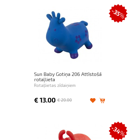
-35
%
Sun Baby Gotiņa 206 Attīstošā
rotaļlieta
Rotaļlietas zīdaiņiem
€
13.00
€
20.00
-34
%