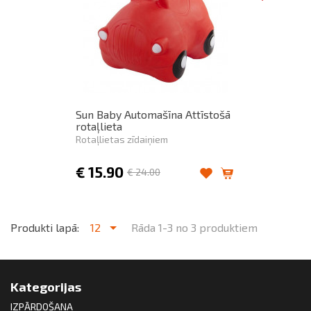
Sun Baby Automašīna Attīstošā
rotaļlieta
Rotaļlietas zīdaiņiem
€
15.90
€
24.00
Produkti lapā:
12
Rāda 1-3 no 3 produktiem
Kategorijas
IZPĀRDOŠANA