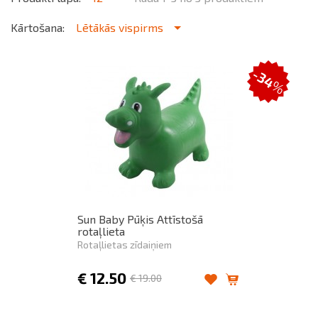
Kārtošana:
Lētākās vispirms
-34
%
Sun Baby Pūķis Attīstošā
rotaļlieta
Rotaļlietas zīdaiņiem
€
12.50
€
19.00