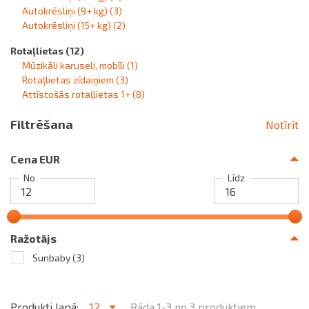
Autokrēsliņi (9+ kg)
(3)
Autokrēsliņi (15+ kg)
(2)
Rotaļlietas
(12)
Mūzikāli karuseli, mobīli
(1)
Rotaļlietas zīdaiņiem
(3)
Attīstošās rotaļlietas 1+
(8)
Filtrēšana
Notīrīt
Cena EUR
No
Līdz
Ražotājs
Sunbaby
(3)
Produkti lapā:
12
Rāda 1-3 no 3 produktiem