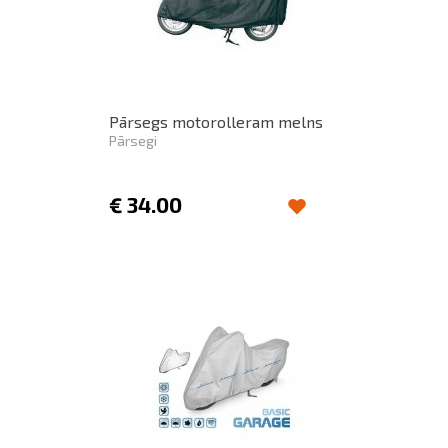
Pārsegs motorolleram melns
Pārsegi
€
34.00