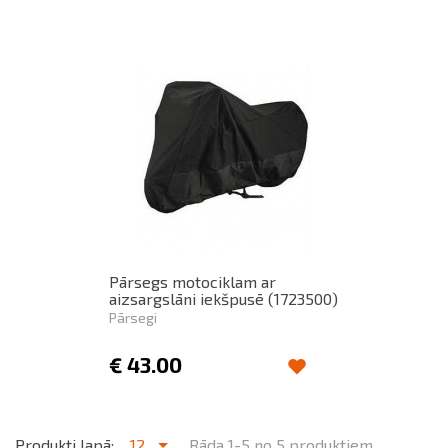
Pārsegs motociklam ar
aizsargslāni iekšpusē (1723500)
Pārsegi
€
43.00
Produkti lapā:
12
Rāda 1-5 no 5 produktiem