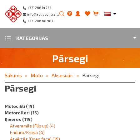
+371 266 14 755
info@activcentrs.lv
+371 286 68 983
KATEGORIJAS
Pārsegi
Sākums
Moto
Aksesuāri
Pārsegi
Pārsegi
Motocikli
(14)
Motorolleri
(15)
Ķiveres
(119)
Atveramās (Flip up)
(4)
Enduro/Krosa
(4)
Atvērtās (Open face)
(19)