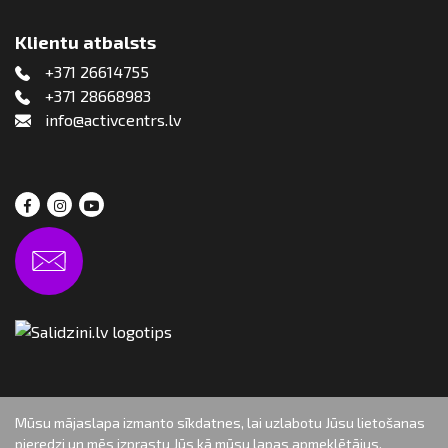
Klientu atbalsts
+371 26614755
+371 28668983
info@activcentrs.lv
Mūsu mājaslapa izmanto sīkdatnes, lai uzlabotu Jūsu lietošanas
pieredzi un mēs izprastu Jūs kā mūsu lapas apmeklētājus.