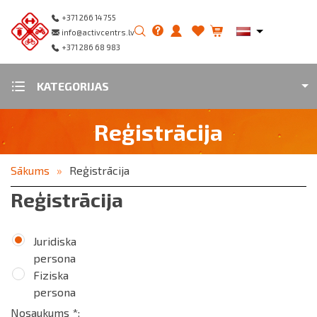
+371 266 14 755
info@activcentrs.lv
+371 286 68 983
KATEGORIJAS
Reģistrācija
Sākums
Reģistrācija
Reģistrācija
Juridiska
persona
Fiziska
persona
Nosaukums *: