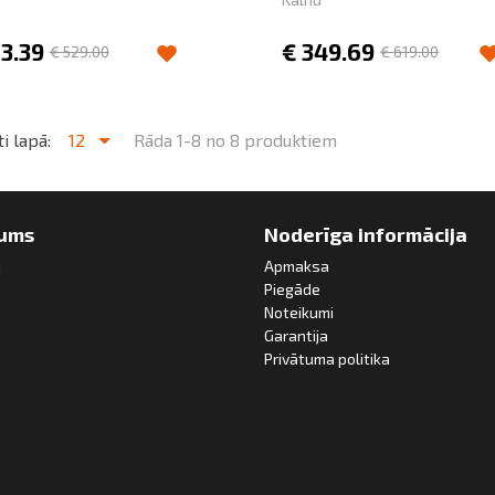
13.39
€
349.69
€
529.00
€
619.00
i lapā:
12
Rāda 1-8 no 8 produktiem
ums
Noderīga informācija
i
Apmaksa
Piegāde
Noteikumi
Garantija
Privātuma politika