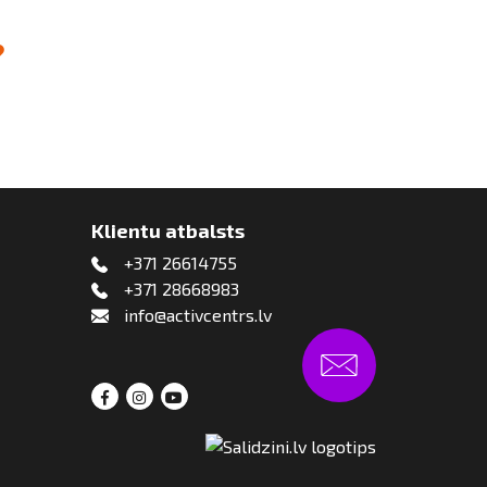
Klientu atbalsts
+371 26614755
+371 28668983
info@activcentrs.lv