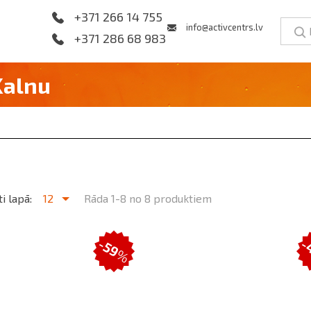
+371 266 14 755
info@activcentrs.lv
+371 286 68 983
Kalnu
i lapā:
12
Rāda 1-8 no 8 produktiem
-
-59
%