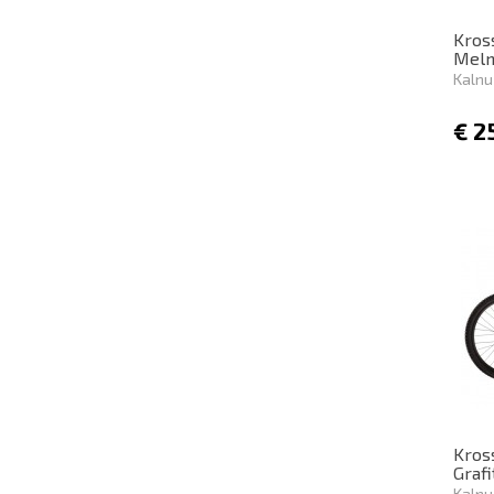
Kross
Meln
Kalnu
€
2
Kross
Graf
Kalnu