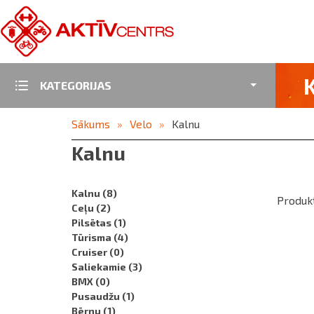
KATEGORIJAS
Sākums
Velo
Kalnu
Kalnu
Kalnu
(8)
Produkt
Ceļu
(2)
Pilsētas
(1)
Tūrisma
(4)
Cruiser
(0)
Saliekamie
(3)
BMX
(0)
Pusaudžu
(1)
Bērnu
(1)