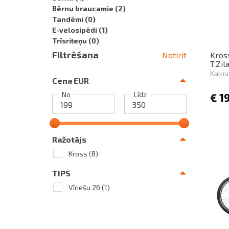
Bērnu braucamie
(2)
Tandēmi
(0)
E-velosipēdi
(1)
Trīsriteņu
(0)
Filtrēšana
Notīrīt
Kross
T.Zil
Kalnu
Cena EUR
No
Līdz
€
1
Ražotājs
Kross
(8)
TIPS
Vīriešu 26
(1)