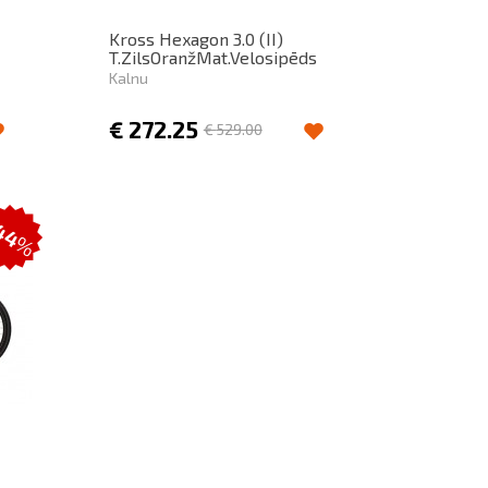
Kross Hexagon 3.0 (II)
T.ZilsOranžMat.Velosipēds
Kalnu
€
272.25
€
529.00
44
%