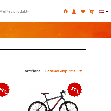
Meklēt produktu
Kārtošana:
Lētākās vispirms
44
-51
%
%