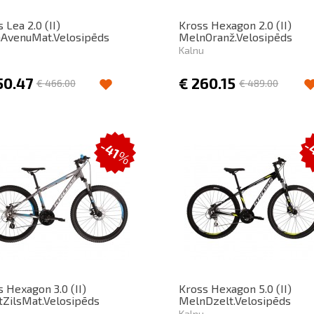
 Lea 2.0 (II)
Kross Hexagon 2.0 (II)
AvenuMat.Velosipēds
MelnOranž.Velosipēds
Kalnu
50.47
€
260.15
€
466.00
€
489.00
-
-41
%
 Hexagon 3.0 (II)
Kross Hexagon 5.0 (II)
itZilsMat.Velosipēds
MelnDzelt.Velosipēds
Kalnu