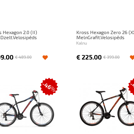
 Hexagon 2.0 (II)
Kross Hexagon Zero 26 (X
aDzelt.Velosipēds
MelnGrafit.Velosipēds
Kalnu
99.00
€
225.00
€
489.00
€
399.00
-46
-
%