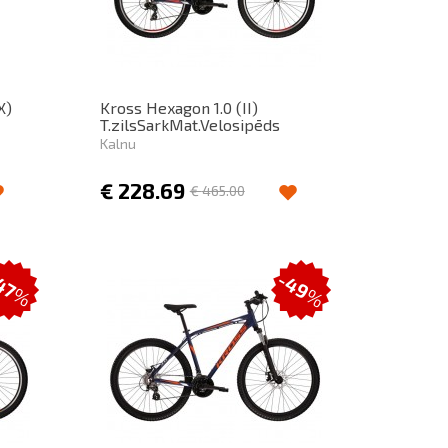
X)
Kross Hexagon 1.0 (II)
T.zilsSarkMat.Velosipēds
Kalnu
€
228.69
€
465.00
-49
47
%
%