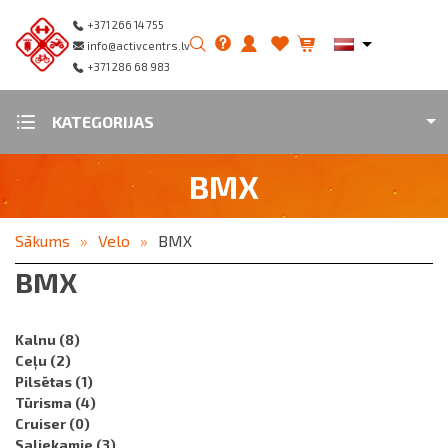
+371 266 14 755
info@activcentrs.lv
+371 286 68 983
KATEGORIJAS
BMX
Sākums
Velo
BMX
BMX
Kalnu
(8)
Ceļu
(2)
Pilsētas
(1)
Tūrisma
(4)
Cruiser
(0)
Saliekamie
(3)