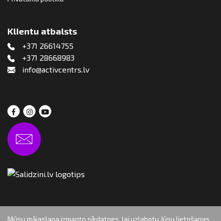
Klientu atbalsts
+371 26614755
+371 28668983
info@activcentrs.lv
Mūsu mājaslapa izmanto sīkdatnes, lai uzlabotu Jūsu lietošanas