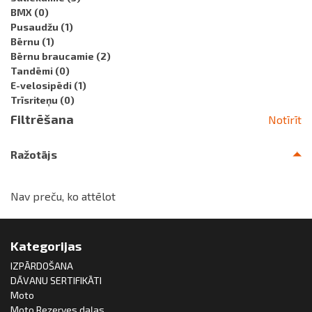
BMX
(0)
Pusaudžu
(1)
Bērnu
(1)
Bērnu braucamie
(2)
Tandēmi
(0)
E-velosipēdi
(1)
Trīsriteņu
(0)
Filtrēšana
Notīrīt
Ražotājs
Nav preču, ko attēlot
Kategorijas
IZPĀRDOŠANA
DĀVANU SERTIFIKĀTI
Moto
Moto Rezerves daļas