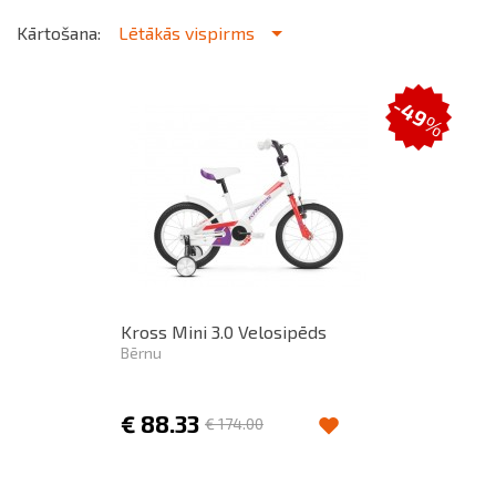
Kārtošana:
Lētākās vispirms
-49
%
Kross Mini 3.0 Velosipēds
Bērnu
€
88.33
€
174.00