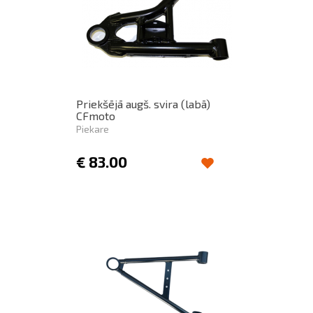
Priekšējā augš. svira (labā)
CFmoto
Piekare
€
83.00