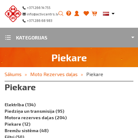
+371 266 14 755
info@activcentrs.lv
+371 286 68 983
KATEGORIJAS
Piekare
Sākums
Moto Rezerves daļas
Piekare
Piekare
Elektrība
(134)
Piedziņa un transmisija
(95)
Motora rezerves daļas
(204)
Piekare
(12)
Bremžu sistēma
(48)
Filtri
(50)