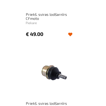
Priekš. sviras lodšarnīrs
CFmoto
Piekare
€
49.00
Priekš. sviras lodšarnīrs