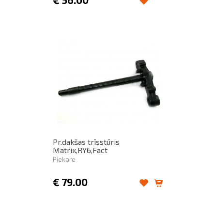
Pr.dakšas trīsstūris
Matrix,RY6,Fact
Piekare
€
79.00