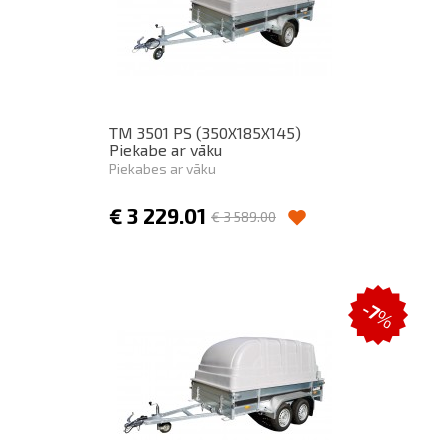
TM 3501 PS (350X185X145)
Piekabe ar vāku
Piekabes ar vāku
€
3 229.01
€
3 589.00
-7
%