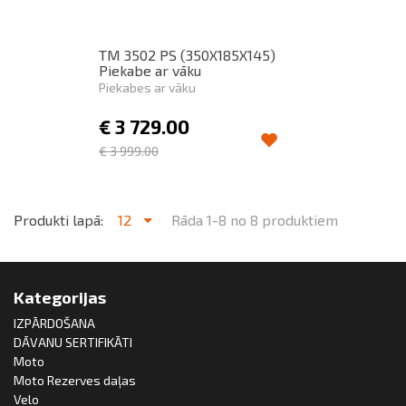
TM 3502 PS (350X185X145)
Piekabe ar vāku
Piekabes ar vāku
€
3 729.00
€
3 999.00
Produkti lapā:
12
Rāda 1-8 no 8 produktiem
Kategorijas
IZPĀRDOŠANA
DĀVANU SERTIFIKĀTI
Moto
Moto Rezerves daļas
Velo