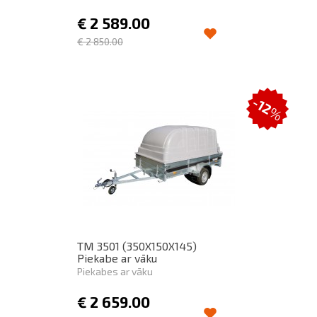
€
2 589.00
€
2 850.00
-12
%
TM 3501 (350X150X145)
Piekabe ar vāku
Piekabes ar vāku
€
2 659.00