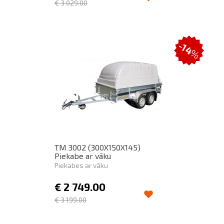
€
3 029.00
-14
%
TM 3002 (300X150X145)
Piekabe ar vāku
Piekabes ar vāku
€
2 749.00
€
3 199.00