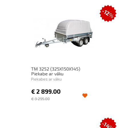
-12
%
TM 3252 (325X150X145)
Piekabe ar vāku
Piekabes ar vāku
€
2 899.00
€
3 295.00
-14
%