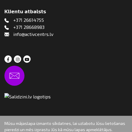
Klientu atbalsts
+371 26614755
+371 28668983
info@activcentrs.lv
Mūsu mājaslapa izmanto sīkdatnes, lai uzlabotu Jūsu lietošanas
pieredzi un mēs izprastu Jūs kā mūsu lapas apmeklētājus.