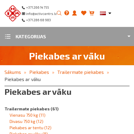
+371 266 14 755
info@activcentrs.lv
+371 286 68 983
KATEGORIJAS
Piekabes ar vāku
Sākums
Piekabes
Trailermate piekabes
Piekabes ar vāku
Piekabes ar vāku
Trailermate piekabes
(61)
Vienasu 750 kg
(11)
Divasu 750 kg
(12)
Piekabes ar tentu
(12)
Piekabes ar vāku
(8)