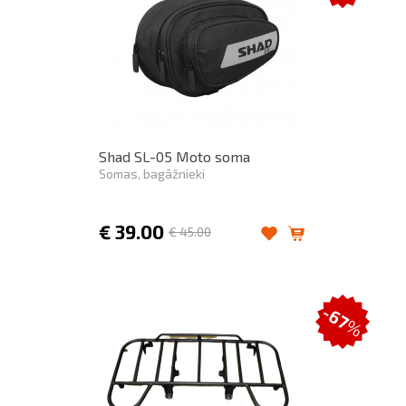
Shad SL-05 Moto soma
Somas, bagāžnieki
€
39.00
€
45.00
-67
%