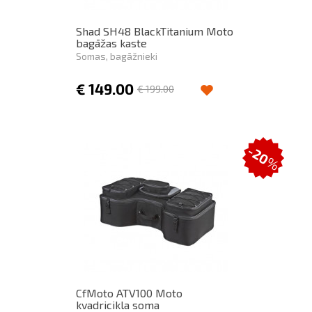
Shad SH48 BlackTitanium Moto
bagāžas kaste
Somas, bagāžnieki
€
149.00
€
199.00
-20
%
CfMoto ATV100 Moto
kvadricikla soma