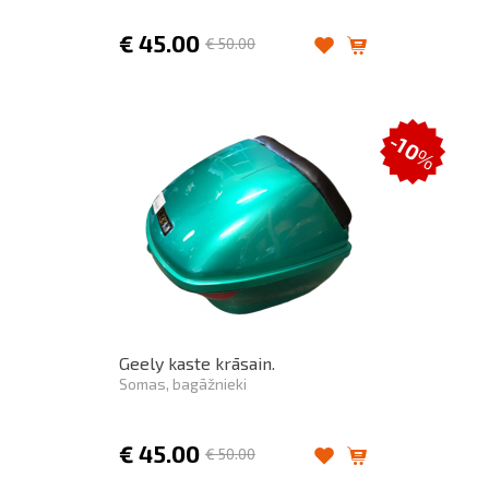
€
45.00
€
50.00
-10
%
Geely kaste krāsain.
Somas, bagāžnieki
€
45.00
€
50.00