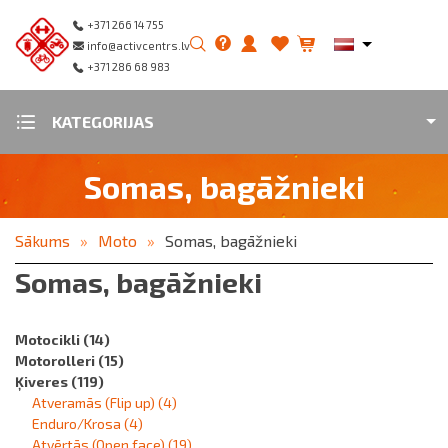
+371 266 14 755
info@activcentrs.lv
+371 286 68 983
KATEGORIJAS
Somas, bagāžnieki
Sākums
Moto
Somas, bagāžnieki
Somas, bagāžnieki
Motocikli
(14)
Motorolleri
(15)
Ķiveres
(119)
Atveramās (Flip up)
(4)
Enduro/Krosa
(4)
Atvērtās (Open face)
(19)