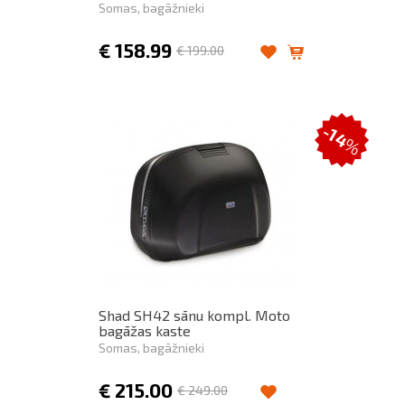
Somas, bagāžnieki
€
158.99
€
199.00
-14
%
Shad SH42 sānu kompl. Moto
bagāžas kaste
Somas, bagāžnieki
€
215.00
€
249.00