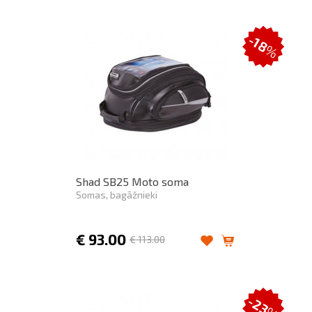
-18
%
Shad SB25 Moto soma
Somas, bagāžnieki
€
93.00
€
113.00
-23