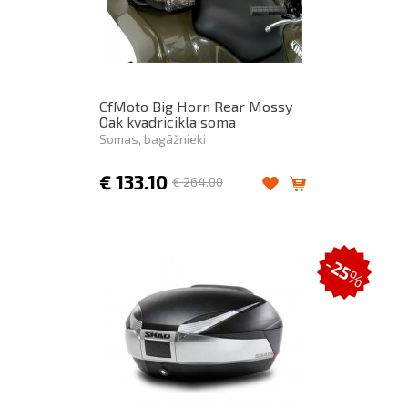
CfMoto Big Horn Rear Mossy
Oak kvadricikla soma
Somas, bagāžnieki
€
133.10
€
264.00
-25
%