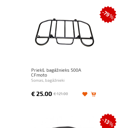
-79
%
Priekš. bagāžnieks 500A
CFmoto
Somas, bagāžnieki
€
25.00
€
121.00
-13
%