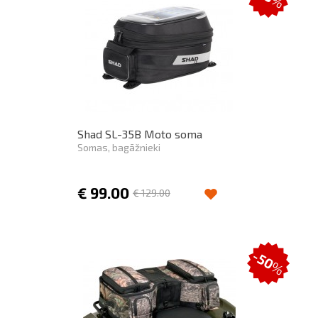
%
Shad SL-35B Moto soma
Somas, bagāžnieki
€
99.00
€
129.00
-50
%