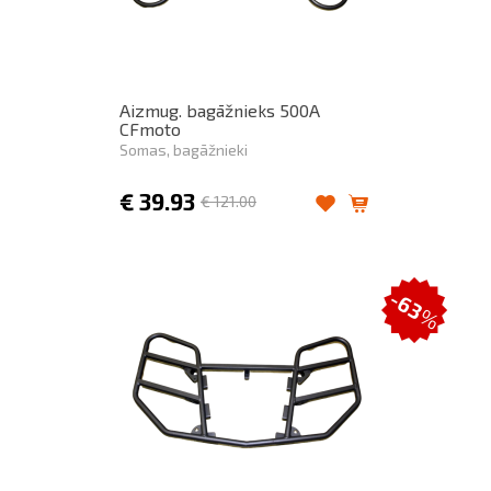
Aizmug. bagāžnieks 500A
CFmoto
Somas, bagāžnieki
€
39.93
€
121.00
-63
%