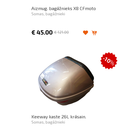
Aizmug. bagāžnieks X8 CFmoto
Somas, bagāžnieki
€
45.00
€
121.00
-10
%
Keeway kaste 26L krāsain.
Somas, bagāžnieki