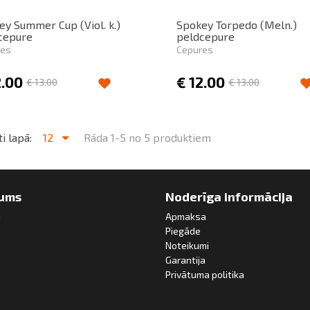
ey Summer Cup (Viol. k.)
Spokey Torpedo (Meln.)
cepure
peldcepure
res
Cepures
2.00
€
12.00
€
13.00
€
13.00
i lapā:
12
Rāda 1-5 no 5 produktiem
ums
Noderīga informācija
i
Apmaksa
Piegāde
Noteikumi
Garantija
Privātuma politika