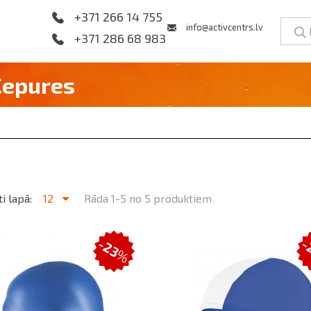
+371 266 14 755
info@activcentrs.lv
+371 286 68 983
Cepures
i lapā:
12
Rāda 1-5 no 5 produktiem
-
-23
%