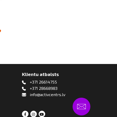
Klientu atbalsts
+371 26614755
+371 28668983
info@activcentrs.lv