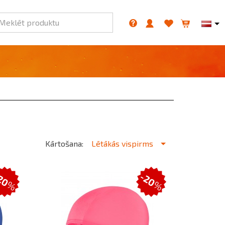
Meklēt produktu
Kārtošana:
Lētākās vispirms
20
-20
%
%