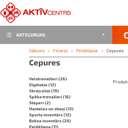
KATEGORIJAS
Sākums
Fitness
Peldēšana
Cepures
Cepures
Velotrenažieri
(26)
Produkt
Eliptiskie
(12)
Skrejceliņi
(19)
Spēka trenažieri
(16)
Steperi
(2)
Hanteles un stieņi
(13)
Sporta inventārs
(12)
Boksa inventārs
(20)
Peldēšana
(11)