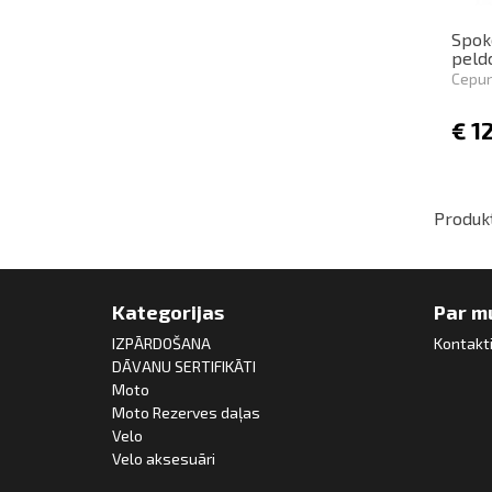
Spok
peld
Cepu
€
1
Produkt
Kategorijas
Par m
IZPĀRDOŠANA
Kontakt
DĀVANU SERTIFIKĀTI
Moto
Moto Rezerves daļas
Velo
Velo aksesuāri