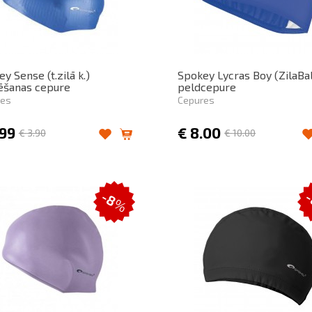
y Sense (t.zilā k.)
Spokey Lycras Boy (ZilaBal
ēšanas cepure
peldcepure
res
Cepures
.99
€
8.00
€
3.90
€
10.00
-8
%