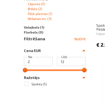
Cepures
(5)
Brilles
(2)
Peld. pleznas
(1)
Niršanas inv.
(3)
Spoke
Volejbols
(1)
Peld
Florbols
(0)
Cepu
Filtrēšana
Notīrīt
€
2
Cena EUR
No
Līdz
Ražotājs
Spokey
(5)