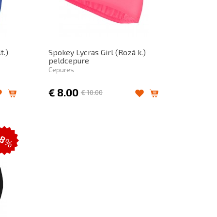
t.)
Spokey Lycras Girl (Rozā k.)
peldcepure
Cepures
€
8.00
€
10.00
-8
%