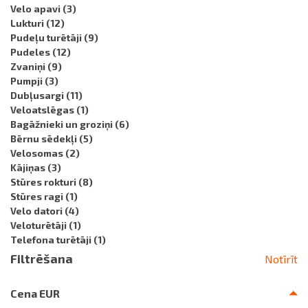
Velo apavi
(3)
Lukturi
(12)
Pudeļu turētāji
(9)
Pudeles
(12)
Zvaniņi
(9)
Pumpji
(3)
Dubļusargi
(11)
Veloatslēgas
(1)
Bagāžnieki un groziņi
(6)
Bērnu sēdekļi
(5)
Velosomas
(2)
Kājiņas
(3)
Stūres rokturi
(8)
Stūres ragi
(1)
Velo datori
(4)
Veloturētāji
(1)
Telefona turētāji
(1)
Filtrēšana
Notīrīt
Cena EUR