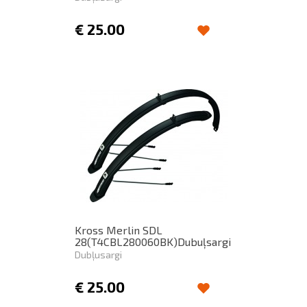
€
25.00
Kross Merlin SDL
28(T4CBL280060BK)Dubuļsargi
Dubļusargi
€
25.00