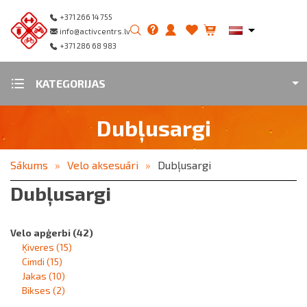
+371 266 14 755
info@activcentrs.lv
+371 286 68 983
KATEGORIJAS
Dubļusargi
Sākums
Velo aksesuāri
Dubļusargi
Dubļusargi
Velo apģerbi
(42)
Ķiveres
(15)
Cimdi
(15)
Jakas
(10)
Bikses
(2)