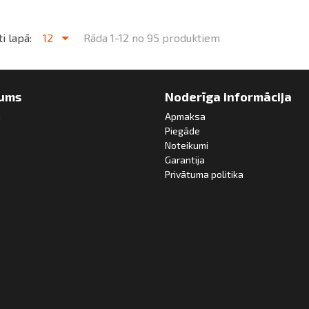
i lapā:
12
Rāda 1-12 no 95 produktiem
ums
Noderīga informācija
i
Apmaksa
Piegāde
Noteikumi
Garantija
Privātuma politika