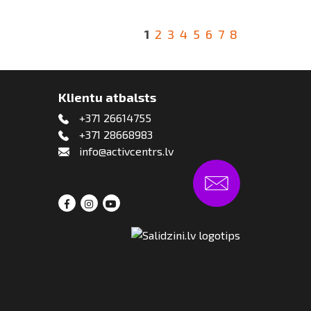
1
2
3
4
5
6
7
8
Klientu atbalsts
+371 26614755
+371 28668983
info@activcentrs.lv