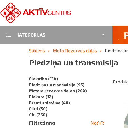
KATEGORIJAS
Sākums
Moto Rezerves daļas
Piedziņa un
Piedziņa un transmisija
Elektrība
(134)
Produkt
Piedziņa un transmisija
(95)
Motora rezerves daļas
(204)
Piekare
(12)
Bremžu sistēma
(48)
Filtri
(50)
Citi
(256)
Filtrēšana
Notīrīt