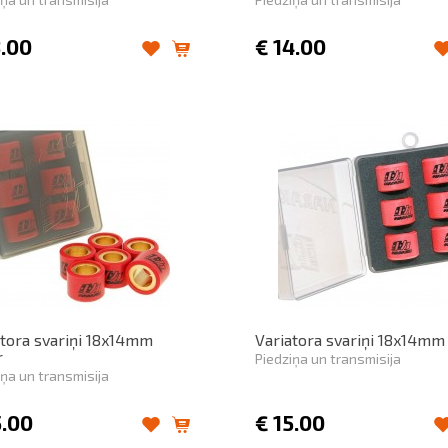
3.00
€
14.00
atora svariņi 18x14mm
Variatora svariņi 18x14mm
r
Piedziņa un transmisija
iņa un transmisija
5.00
€
15.00