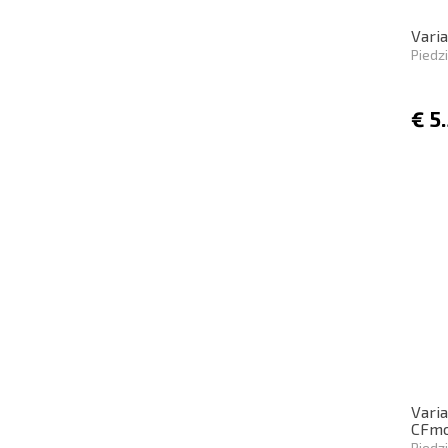
Varia
Piedz
€
5
Varia
CFm
Piedz