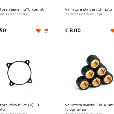
tora slaideri GY6 kompl.
Variatora slaideri CFmoto
iņa un transmisija
Piedziņa un transmisija
.50
€
8.00
tora vāka blīve (2) X8
Variatora svariņi 18X14mm
oto
15.5gr Sifam
iņa un transmisija
Piedziņa un transmisija