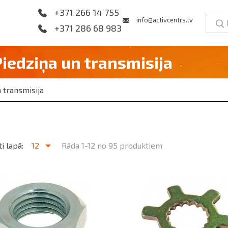
+371 266 14 755
info@activcentrs.lv
+371 286 68 983
Piedziņa un transmisija
 transmisija
i lapā:
12
Rāda 1-12 no 95 produktiem