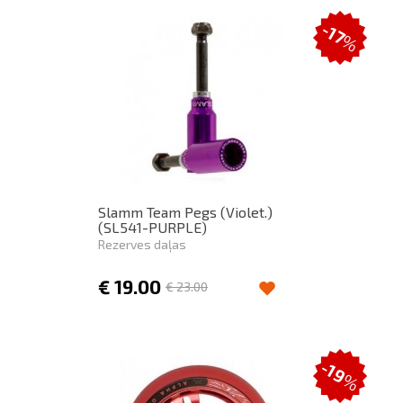
-17
%
Slamm Team Pegs (Violet.)
(SL541-PURPLE)
Rezerves daļas
€
19.00
€
23.00
-19
%