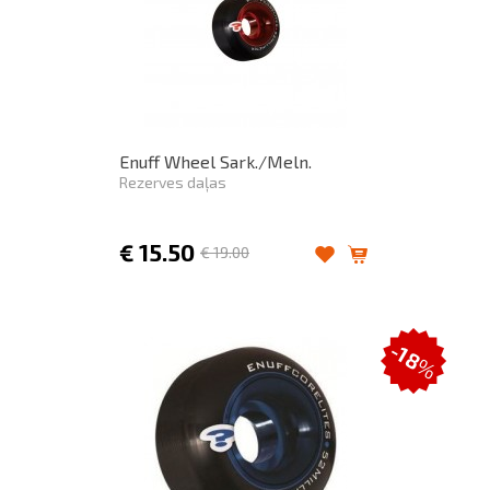
Enuff Wheel Sark./Meln.
Rezerves daļas
€
15.50
€
19.00
-18
%