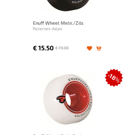
Enuff Wheel Meln./Zils
Rezerves daļas
€
15.50
€
19.00
-18
%