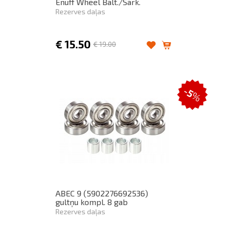
Enuff Wheel Balt./Sark.
Rezerves daļas
€
15.50
€
19.00
-5
%
ABEC 9 (5902276692536)
gultņu kompl. 8 gab
Rezerves daļas