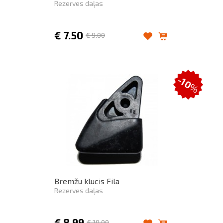
Rezerves daļas
€
7.50
€
9.00
-10
%
Bremžu klucis Fila
Rezerves daļas
€
8.99
€
10.00