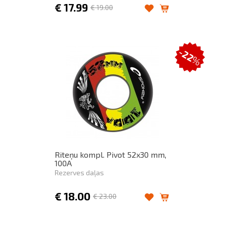
€
17.99
€
19.00
-22
%
Riteņu kompl. Pivot 52x30 mm,
100A
Rezerves daļas
€
18.00
€
23.00