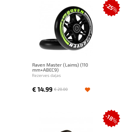
-25
%
Raven Master (Laims) (110
mm+ABEC9)
Rezerves daļas
€
14.99
€
20.00
-18
%