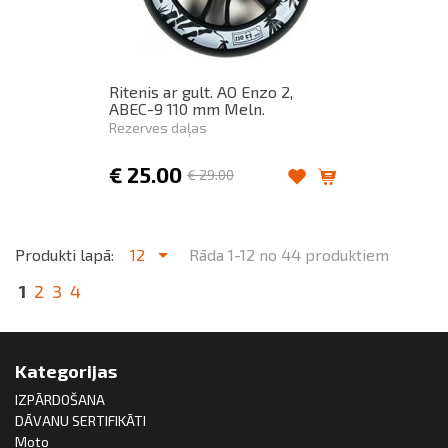
Ritenis ar gult. AO Enzo 2,
ABEC-9 110 mm Meln.
Rezerves daļas
€
25.00
€
29.00
Produkti lapā:
12
Rāda 1-12 no 44 produktiem
1
2
3
4
Kategorijas
IZPĀRDOŠANA
DĀVANU SERTIFIKĀTI
Moto