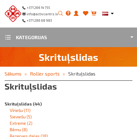
+371 266 14 755
info@activcentrs.lv
+371 286 68 983
KATEGORIJAS
Skrituļslidas
Sākums
Roller sports
Skrituļslidas
Skrituļslidas
Skrituļslidas
(44)
Vīriešu
(11)
Sieviešu
(5)
Extreme
(2)
Bērnu
(8)
Rezerves daļas
(18)