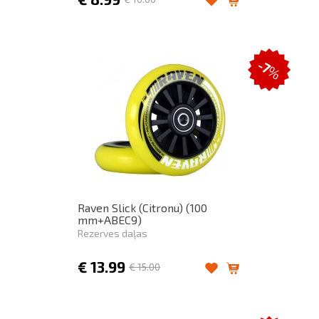
-7
%
Raven Slick (Citronu) (100
mm+ABEC9)
Rezerves daļas
€
13.99
€
15.00