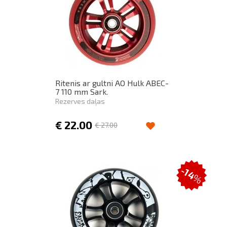
Ritenis ar gultni AO Hulk ABEC-
7 110 mm Sark.
Rezerves daļas
€
22.00
€
27.00
-14
%